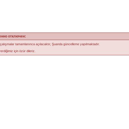
енно отключен:
 çalışmalar tamamlanınca açılacaktır, Şuanda güncelleme yapılmaktadır.
erdiğimiz için özür dileriz.