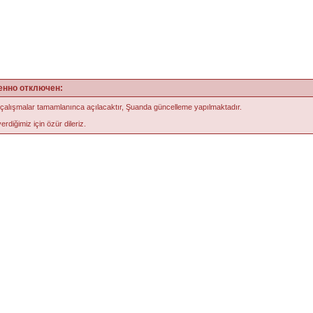
енно отключен:
 çalışmalar tamamlanınca açılacaktır, Şuanda güncelleme yapılmaktadır.
erdiğimiz için özür dileriz.