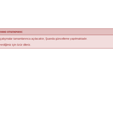
енно отключен:
 çalışmalar tamamlanınca açılacaktır, Şuanda güncelleme yapılmaktadır.
erdiğimiz için özür dileriz.