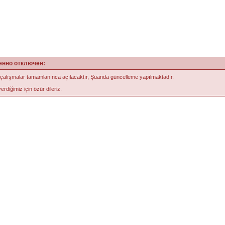
енно отключен:
 çalışmalar tamamlanınca açılacaktır, Şuanda güncelleme yapılmaktadır.
erdiğimiz için özür dileriz.